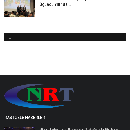
Üçüncü Yılında...
..
RASTGELE HABERLER
Nizip Belediyesi Ramazan Sokağı’nda Birlik ve