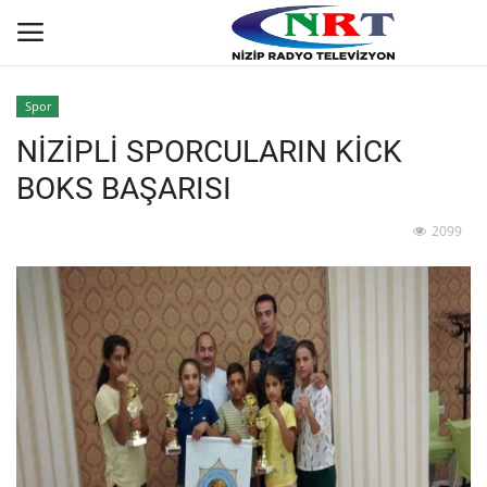
Spor
NİZİPLİ SPORCULARIN KİCK
Ana
BOKS BAŞARISI
GÜNDEM
2099
Asayiş
Siyaset
Ekonomi
Yaşam
Spor