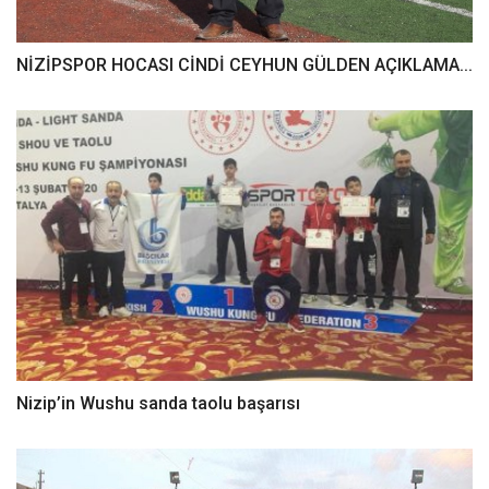
NİZİPSPOR HOCASI CİNDİ CEYHUN GÜLDEN AÇIKLAMA...
Nizip’in Wushu sanda taolu başarısı