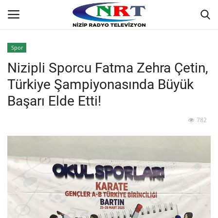
Spor
Nizipli Sporcu Fatma Zehra Çetin,
Ana
Türkiye Şampiyonasında Büyük
GÜNDEM
Başarı Elde Etti!
Asayiş
782
Siyaset
Ekonomi
Yaşam
Spor