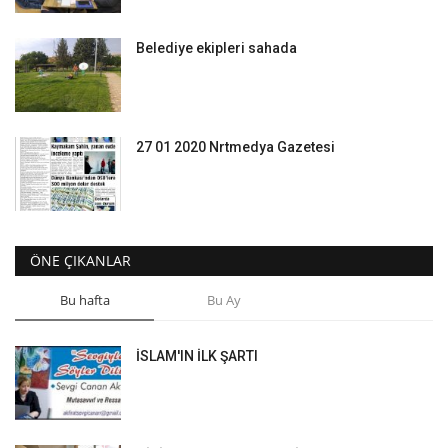
Belediye ekipleri sahada
27 01 2020 Nrtmedya Gazetesi
ÖNE ÇIKANLAR
Bu hafta
Bu Ay
İSLAM'IN İLK ŞARTI