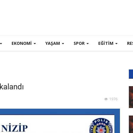
EKONOMI
YAŞAM
SPOR
EĞİTİM
RE
akalandı
1976