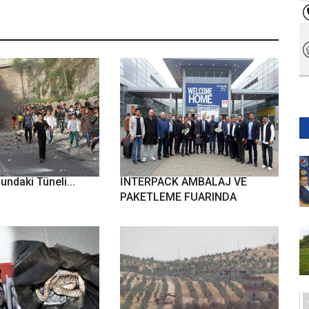
ziantep-Şanlıurfa D-
NTO HEYETİ ALMANYA
undaki Tüneli...
İNTERPACK AMBALAJ VE
PAKETLEME FUARINDA