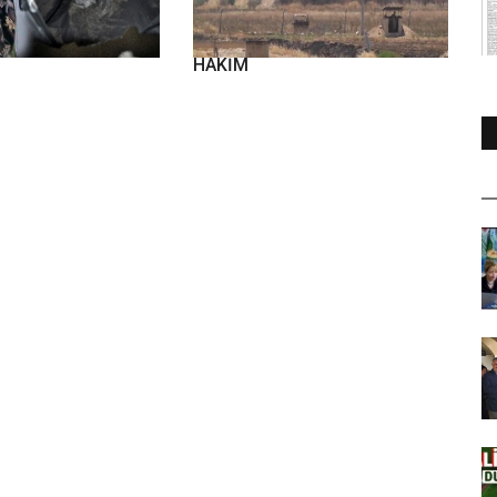
ran yılanı...
CARABLUSTA SESSİZLİK
HAKİM