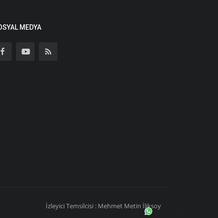
OSYAL MEDYA
İzleyici Temsilcisi : Mehmet Metin İliksoy
Whatsapp iletişim