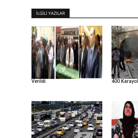
İLGILI YAZILAR
Yurdagül Mirkelam Toprağa
BDPliler Ga
Verildi
400 Karayol