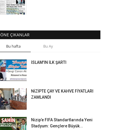
ÖNE ÇIKANLAR
Bu hafta
Bu Ay
İSLAM'IN İLK ŞARTI
NİZİPTE ÇAY VE KAHVE FİYATLARI
ZAMLANDI
Nizip’e FIFA Standartlarında Yeni
Stadyum: Gençlere Büyük...