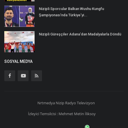
Nizipli Sporcular Balkan Wushu Kungfu
Şampiyonası’nda Türkiye’yi...
Nizipli Güreşçiler Adana’dan Madalyalarla Döndü
SOSYAL MEDYA
Nrtmedya
Nizip
Radyo Televizyon
İzleyici Temsilcisi : Mehmet Metin İliksoy
Whatsapp iletişim