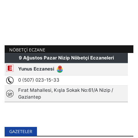
NÖBETÇI ECZANE
GAZETELER