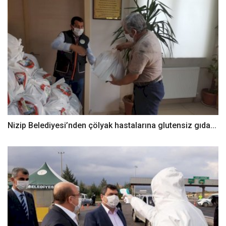
Nizip Belediyesi’nden çölyak hastalarına glutensiz gıda...