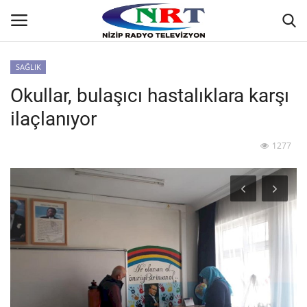
SAĞLIK
Okullar, bulaşıcı hastalıklara karşı
Ana
ilaçlanıyor
GÜNDEM
1277
Asayiş
Siyaset
Ekonomi
Yaşam
Spor