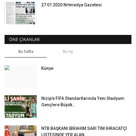
27 01 2020 Nrtmedya Gazetesi
ÖNE ÇIKANLAR
Bu hafta
Bu Ay
Künye
Nizip’e FIFA Standartlarında Yeni Stadyum:
Gençlere Büyük...
NTB BAŞKANI İBRAHİM SARI TİM İHRACATÇI
LİSTESİNDE YER ALAN...