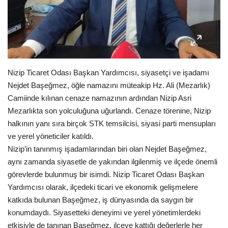
EĞİTİM
Resmiilan
Nizip Ticaret Odası Başkan Yardımcısı, siyasetçi ve işadamı
Nejdet Başeğmez, öğle namazını müteakip Hz. Ali (Mezarlık)
Camiinde kılınan cenaze namazının ardından Nizip Asri
Mezarlıkta son yolculuğuna uğurlandı. Cenaze törenine, Nizip
halkının yanı sıra birçok STK temsilcisi, siyasi parti mensupları
ve yerel yöneticiler katıldı.
Nizip’in tanınmış işadamlarından biri olan Nejdet Başeğmez,
aynı zamanda siyasetle de
yakından ilgilenmiş ve ilçede önemli
görevlerde bulunmuş bir isimdi. Nizip Ticaret Odası Başkan
Yardımcısı olarak, ilçedeki ticari ve ekonomik gelişmelere
katkıda bulunan Başeğmez, iş dünyasında da saygın bir
konumdaydı. Siyasetteki deneyimi ve yerel yönetimlerdeki
etkisiyle de tanınan Başeğmez, ilçeye kattığı değerlerle her