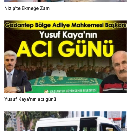
Nizip'te Ekmeğe Zam
Yusuf Kaya'nın acı günü