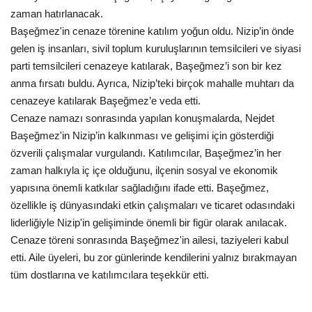
zaman hatırlanacak.
Başeğmez'in cenaze törenine katılım yoğun oldu. Nizip’in önde
gelen iş insanları, sivil toplum kuruluşlarının temsilcileri ve siyasi
parti temsilcileri cenazeye katılarak, Başeğmez’i son bir kez
anma fırsatı buldu. Ayrıca, Nizip’teki birçok mahalle muhtarı da
cenazeye katılarak Başeğmez’e veda etti.
Cenaze namazı sonrasında yapılan konuşmalarda, Nejdet
Başeğmez'in Nizip’in kalkınması ve gelişimi için gösterdiği
özverili çalışmalar vurgulandı. Katılımcılar, Başeğmez’in her
zaman halkıyla iç içe olduğunu, ilçenin sosyal ve ekonomik
yapısına önemli katkılar sağladığını ifade etti. Başeğmez,
özellikle iş dünyasındaki etkin çalışmaları ve ticaret odasındaki
liderliğiyle Nizip'in gelişiminde önemli bir figür olarak anılacak.
Cenaze töreni sonrasında Başeğmez'in ailesi, taziyeleri kabul
etti. Aile üyeleri, bu zor günlerinde kendilerini yalnız bırakmayan
tüm dostlarına ve katılımcılara teşekkür etti.