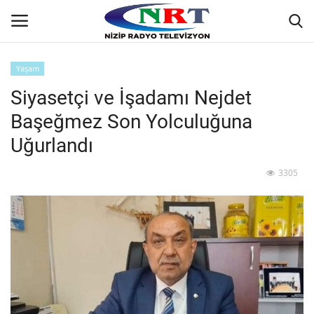
Yaşam
Siyasetçi ve İşadamı Nejdet
Ana
Başeğmez Son Yolculuğuna
GÜNDEM
Uğurlandı
Asayiş
3305
Siyaset
Ekonomi
Yaşam
Spor