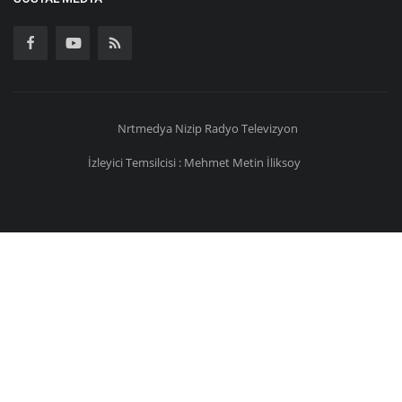
Nrtmedya
Nizip
Radyo Televizyon
İzleyici Temsilcisi : Mehmet Metin İliksoy