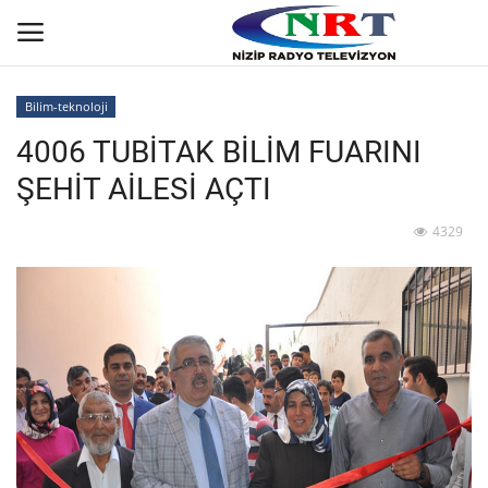
Bilim-teknoloji
4006 TUBİTAK BİLİM FUARINI
Ana
ŞEHİT AİLESİ AÇTI
GÜNDEM
4329
Asayiş
Siyaset
Ekonomi
Yaşam
Spor