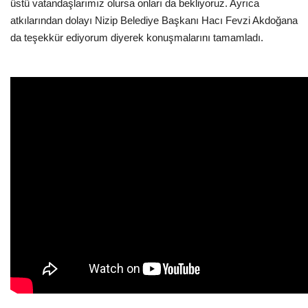
üstü vatandaşlarımız olursa onları da bekliyoruz. Ayrıca
atkılarından dolayı Nizip Belediye Başkanı Hacı Fevzi Akdoğana
da teşekkür ediyorum diyerek konuşmalarını tamamladı.