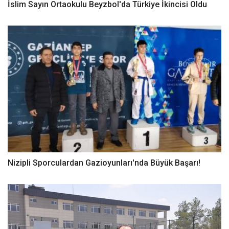
İslim Sayın Ortaokulu Beyzbol'da Türkiye İkincisi Oldu
Nizipli Sporculardan Gazioyunları'nda Büyük Başarı!