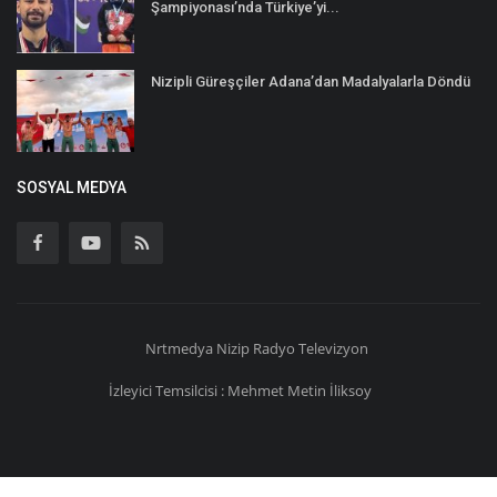
Şampiyonası’nda Türkiye’yi...
Nizipli Güreşçiler Adana’dan Madalyalarla Döndü
SOSYAL MEDYA
Nrtmedya
Nizip
Radyo Televizyon
İzleyici Temsilcisi : Mehmet Metin İliksoy