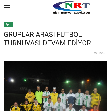
Spor
GRUPLAR ARASI FUTBOL
Ana
TURNUVASI DEVAM EDİYOR
GÜNDEM
1589
Asayiş
Siyaset
Ekonomi
Yaşam
Spor