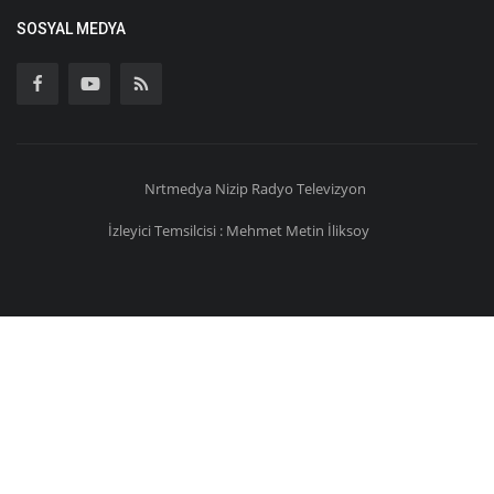
SOSYAL MEDYA
Nrtmedya
Nizip
Radyo Televizyon
İzleyici Temsilcisi : Mehmet Metin İliksoy