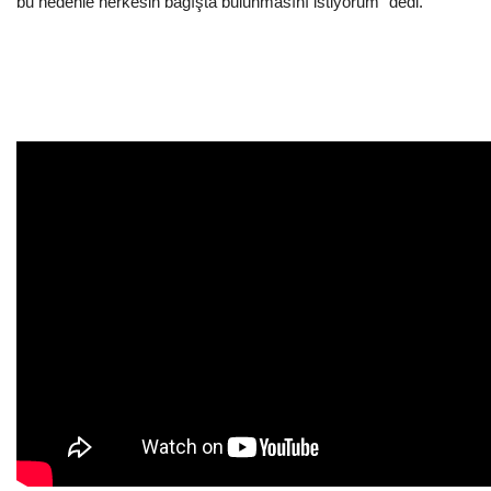
bu nedenle herkesin bağışta bulunmasını istiyorum" dedi.