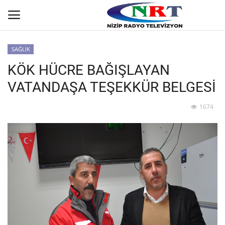
SAĞLIK
KÖK HÜCRE BAĞIŞLAYAN
Ana
VATANDAŞA TEŞEKKÜR BELGESİ
GÜNDEM
1674
Asayiş
Siyaset
Ekonomi
Yaşam
Spor