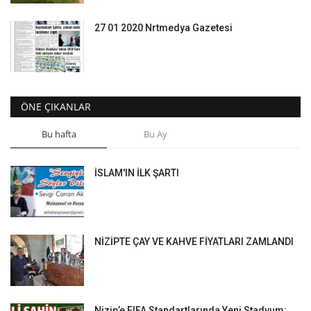
27 01 2020 Nrtmedya Gazetesi
ÖNE ÇIKANLAR
Bu hafta
Bu Ay
İSLAM'IN İLK ŞARTI
NİZİPTE ÇAY VE KAHVE FİYATLARI ZAMLANDI
Nizip’e FIFA Standartlarında Yeni Stadyum: