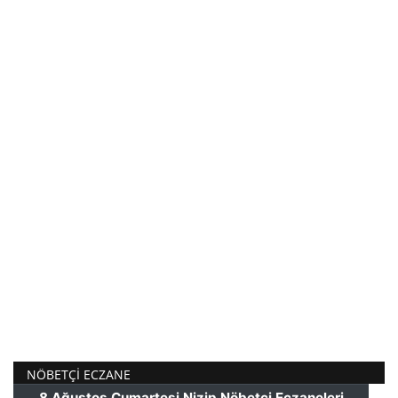
NÖBETÇI ECZANE