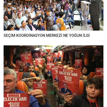
SEÇİM KOORDİNASYON MERKEZİ NE YOĞUN İLGİ