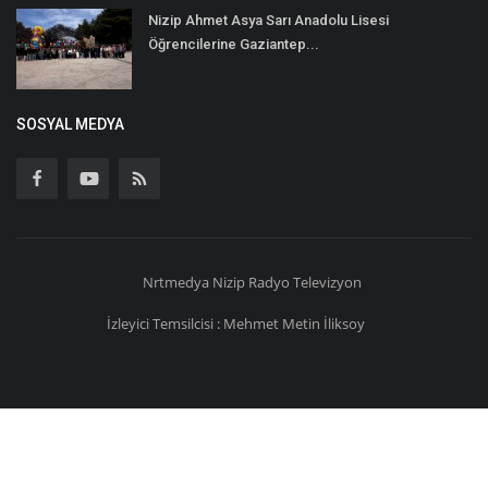
Nizip Ahmet Asya Sarı Anadolu Lisesi
Öğrencilerine Gaziantep...
SOSYAL MEDYA
Nrtmedya
Nizip
Radyo Televizyon
İzleyici Temsilcisi : Mehmet Metin İliksoy