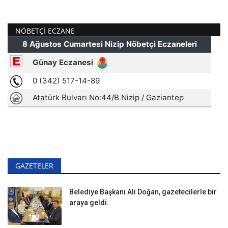
NÖBETÇI ECZANE
GAZETELER
Belediye Başkanı Ali Doğan, gazetecilerle bir
araya geldi.