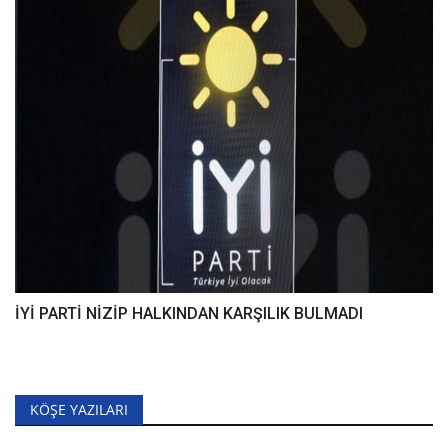
İYİ PARTİ NİZİP HALKINDAN KARŞILIK BULMADI
KÖŞE YAZILARI