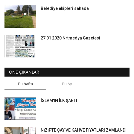
Belediye ekipleri sahada
27 01 2020 Nrtmedya Gazetesi
ÖNE ÇIKANLAR
Bu hafta
Bu Ay
İSLAM'IN İLK ŞARTI
NİZİPTE ÇAY VE KAHVE FİYATLARI ZAMLANDI