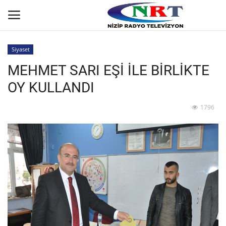
Siyaset
MEHMET SARI EŞİ İLE BİRLİKTE
Ana
OY KULLANDI
GÜNDEM
1796
Asayiş
Siyaset
Ekonomi
Yaşam
Spor