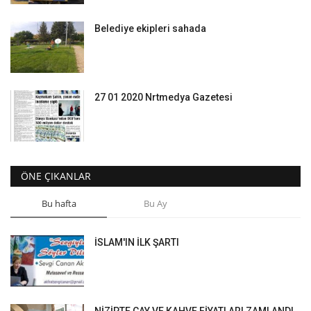
Belediye ekipleri sahada
27 01 2020 Nrtmedya Gazetesi
ÖNE ÇIKANLAR
Bu hafta
Bu Ay
İSLAM'IN İLK ŞARTI
NİZİPTE ÇAY VE KAHVE FİYATLARI ZAMLANDI