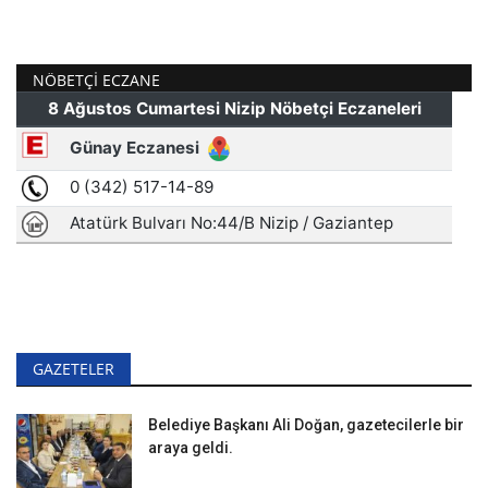
NÖBETÇI ECZANE
GAZETELER
Belediye Başkanı Ali Doğan, gazetecilerle bir
araya geldi.