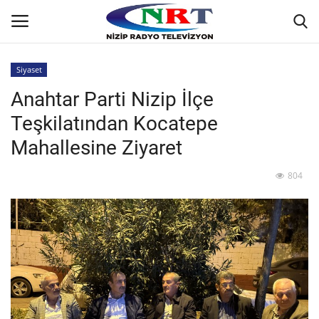
Siyaset
Anahtar Parti Nizip İlçe
Ana
Teşkilatından Kocatepe
GÜNDEM
Mahallesine Ziyaret
Asayiş
804
Siyaset
Ekonomi
Yaşam
Spor