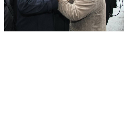
EĞİTİM
Resmiilan
http://www.youtube.com/embed/T_P7ZBZs2nU