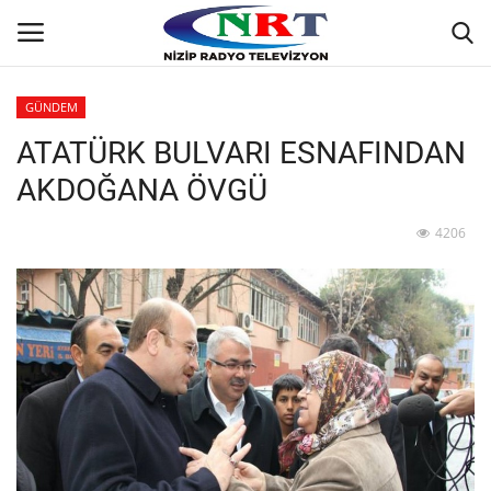
GÜNDEM
ATATÜRK BULVARI ESNAFINDAN
Ana
AKDOĞANA ÖVGÜ
GÜNDEM
4206
Asayiş
Siyaset
Ekonomi
Yaşam
Spor