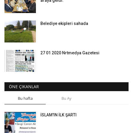
araya geldi.
Belediye ekipleri sahada
27 01 2020 Nrtmedya Gazetesi
ÖNE ÇIKANLAR
Bu hafta
Bu Ay
İSLAM'IN İLK ŞARTI