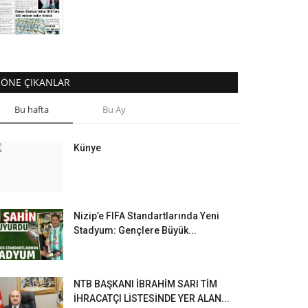
ÖNE ÇIKANLAR
Bu hafta
Bu Ay
Künye
Nizip’e FIFA Standartlarında Yeni
Stadyum: Gençlere Büyük...
NTB BAŞKANI İBRAHİM SARI TİM
İHRACATÇI LİSTESİNDE YER ALAN...