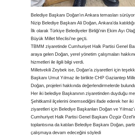
Belediye Başkanı Doğan’ın Ankara temasları sürüyor
Nizip Belediye Başkanı Ali Doğan, Ankara’da katıldığı 
İlk olarak Türkiye Belediyeler Birliği'nin Ekim Ayı Ol
Büyük Millet Meclisi’ne geçti.
TBMM
ziyaretinde Cumhuriyet Halk Partisi Genel Baş
araya gelen Doğan, yerel yönetim çalışmaları hakkınd
hizmetleri ile ilgili bilgi verdi.
Milletvekili Zeybek ise, Doğan’a ziyaretleri için teşek
Başkanı Umut Yılmaz ile birlikte CHP Gaziantep Mil
Doğan, projeleri hakkında değerlendirmelerde bulund
Her iki belediye Başkanının ziyaretinden duyduğu memn
Şehitkamil ilçelerini önemsediğini ifade ederek her ik
ziyaretleri için Belediye Başkanları Doğan ve Yılmaz'a
Cumhuriyet Halk Partisi Genel Başkanı Özgür Özel’in
toplantısına da katılan Belediye Başkanı Doğan, partisi
çalışmaya devam edeceğini söyledi