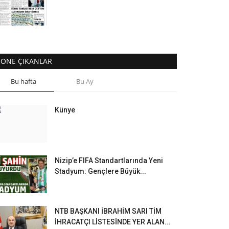
ÖNE ÇIKANLAR
Bu hafta
Bu Ay
Künye
Nizip’e FIFA Standartlarında Yeni
Stadyum: Gençlere Büyük...
NTB BAŞKANI İBRAHİM SARI TİM
İHRACATÇI LİSTESİNDE YER ALAN...