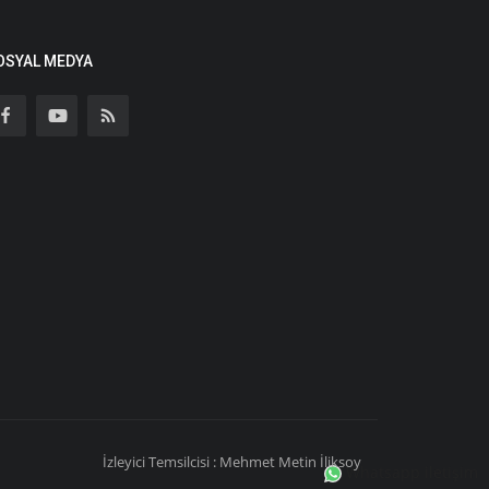
OSYAL MEDYA
İzleyici Temsilcisi : Mehmet Metin İliksoy
Whatsapp iletişim