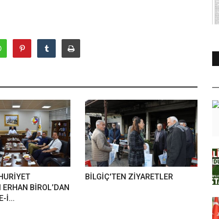
HURİYET
BİLGİÇ'TEN ZİYARETLER
I ERHAN BİROL’DAN
-İ...