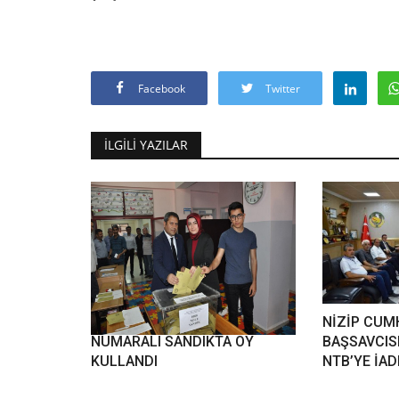
Facebook
Twitter
İLGILI YAZILAR
ŞAHİN VE AİLESİ 1080
NİZİP CUM
NUMARALI SANDIKTA OY
BAŞSAVCIS
KULLANDI
NTB’YE İADE