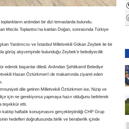
toplantıların ardından bir dizi temaslarda bulundu.
ağan Meclis Toplantısı'na katılan Doğan, sonrasında Türkiye
kan Yardımcısı ve İstanbul Milletvekili Gökan Zeybek ile bir
a görüş alışverişinde bulunduğu Zeybek’e belediyecilik
kür ederek başarılar diledi. Ardından Şehitkamil Belediye
letvekili Hasan Öztürkmen'i de makamında ziyaret eden
u.
uniyeti dile getiren Milletvekili Öztürkmen ise, Nizip ve
i ilçe için ne gerekiyorsa yapmaya hazır olduğunu belirterek
 teşekkür etti.
 katılıp haftalık konuşmasını gerçekleştirdiği CHP Grup
nin hedefleri doğrultusunda birlik ve beraberlik içinde