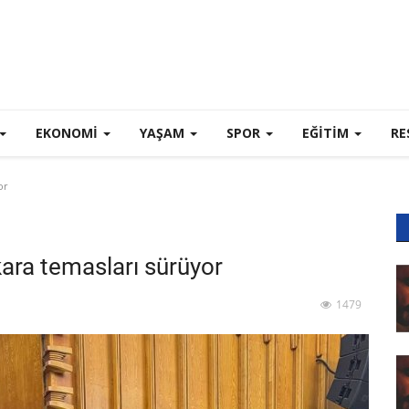
EKONOMI
YAŞAM
SPOR
EĞİTİM
RE
or
ara temasları sürüyor
1479