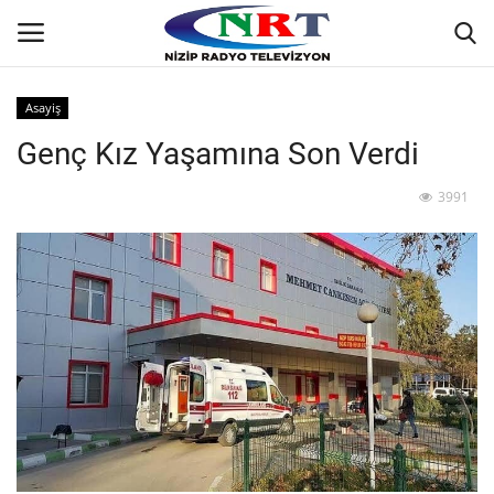
Asayiş
Genç Kız Yaşamına Son Verdi
Ana
3991
GÜNDEM
Asayiş
Siyaset
Ekonomi
Yaşam
Spor