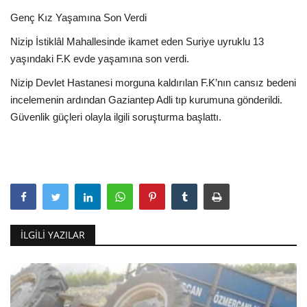
Genç Kız Yaşamına Son Verdi
EĞİTİM
Nizip İstiklâl Mahallesinde ikamet eden Suriye uyruklu 13
yaşındaki F.K evde yaşamına son verdi.
Resmiilan
Nizip Devlet Hastanesi morguna kaldırılan F.K’nın cansız bedeni
incelemenin ardından Gaziantep Adli tıp kurumuna gönderildi.
Güvenlik güçleri olayla ilgili soruşturma başlattı.
İLGILI YAZILAR