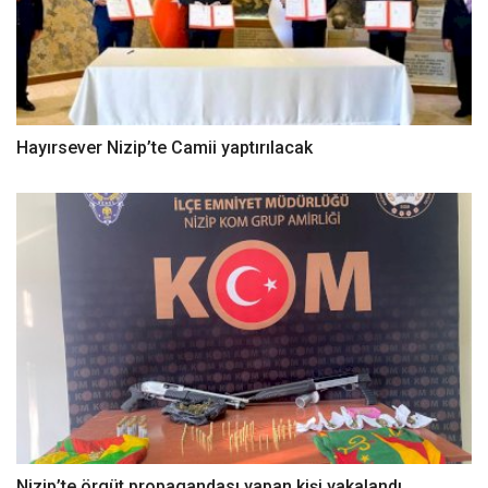
Hayırsever Nizip’te Camii yaptırılacak
Nizip’te örgüt propagandası yapan kişi yakalandı