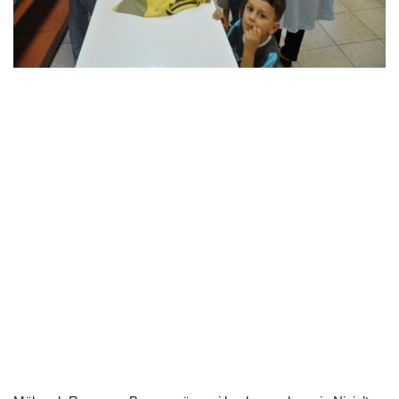
EĞİTİM
Resmiilan
http://www.youtube.com/embed/9mhSIIOBrOA