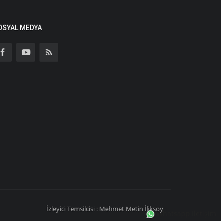
OSYAL MEDYA
İzleyici Temsilcisi : Mehmet Metin İliksoy
Whatsapp iletişim