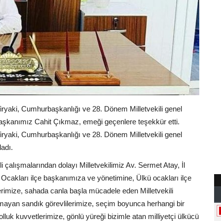
Tiryaki, Cumhurbaşkanlığı ve 28. Dönem Milletvekili genel
 Başkanımız Cahit Çıkmaz, emeği geçenlere teşekkür etti.
Tiryaki, Cumhurbaşkanlığı ve 28. Dönem Milletvekili genel
ladı.
i çalışmalarından dolayı Milletvekilimiz Av. Sermet Atay, İl
 Ocakları ilçe başkanımıza ve yönetimine, Ülkü ocakları ilçe
erimize, sahada canla başla mücadele eden Milletvekili
mayan sandık görevlilerimize, seçim boyunca herhangi bir
luk kuvvetlerimize, gönlü yüreği bizimle atan milliyetçi ülkücü