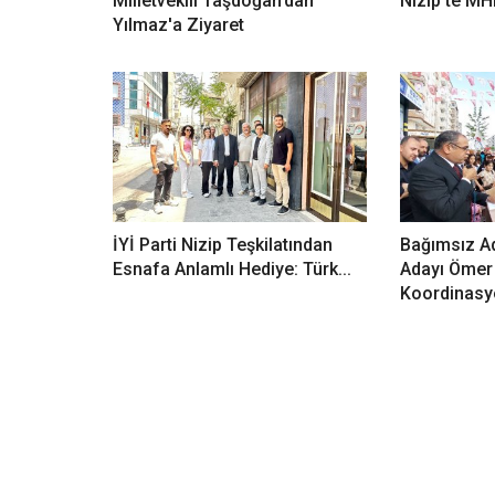
Milletvekili Taşdoğan’dan
Nizip'te MH
Yılmaz'a Ziyaret
İYİ Parti Nizip Teşkilatından
Bağımsız Ad
Esnafa Anlamlı Hediye: Türk...
Adayı Ömer 
Koordinasyo