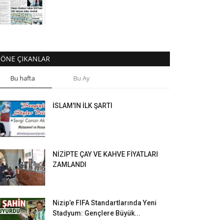
ÖNE ÇIKANLAR
Bu hafta
Bu Ay
İSLAM'IN İLK ŞARTI
NİZİPTE ÇAY VE KAHVE FİYATLARI
ZAMLANDI
Nizip’e FIFA Standartlarında Yeni
Stadyum: Gençlere Büyük...