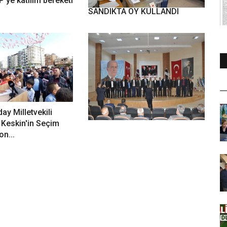
P'ye katılım bereketi
AKDOĞAN 1203 NUMARALI
SANDIKTA OY KULLANDI
ay Milletvekili
YILMAZ GÜVEN TAZELEDİ
Keskin'in Seçim
n...