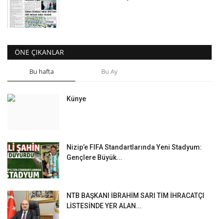
ÖNE ÇIKANLAR
Bu hafta
Bu Ay
Künye
Nizip’e FIFA Standartlarında Yeni Stadyum:
Gençlere Büyük...
NTB BAŞKANI İBRAHİM SARI TİM İHRACATÇI
LİSTESİNDE YER ALAN...