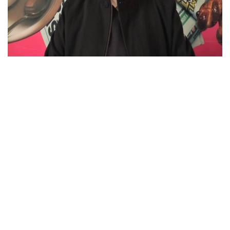
EĞİTİM
Resmiilan
http://www.youtube.com/embed/Z7hKmHfy6xQ