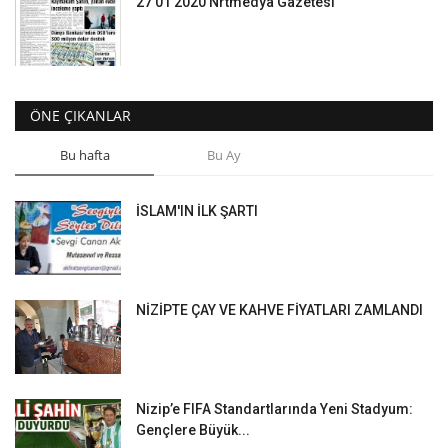
27 01 2020 Nrtmedya Gazetesi
ÖNE ÇIKANLAR
Bu hafta
Bu Ay
İSLAM'IN İLK ŞARTI
NİZİPTE ÇAY VE KAHVE FİYATLARI ZAMLANDI
Nizip’e FIFA Standartlarında Yeni Stadyum:
Gençlere Büyük...