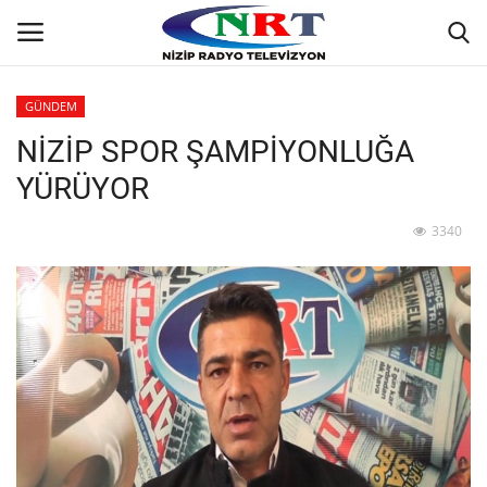
GÜNDEM
NİZİP SPOR ŞAMPİYONLUĞA
Ana
YÜRÜYOR
GÜNDEM
3340
Asayiş
Siyaset
Ekonomi
Yaşam
Spor