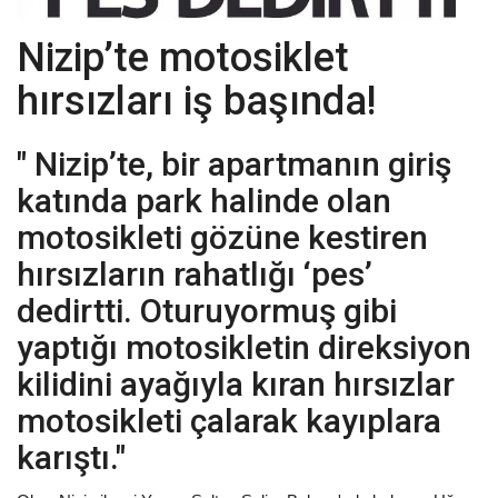
Nizip’te motosiklet
EĞİTİM
hırsızları iş başında!
Resmiilan
" Nizip’te, bir apartmanın giriş
katında park halinde olan
motosikleti gözüne kestiren
hırsızların rahatlığı ‘pes’
dedirtti. Oturuyormuş gibi
yaptığı motosikletin direksiyon
kilidini ayağıyla kıran hırsızlar
motosikleti çalarak kayıplara
karıştı."