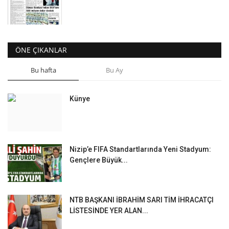
ÖNE ÇIKANLAR
Bu hafta
Bu Ay
Künye
Nizip’e FIFA Standartlarında Yeni Stadyum:
Gençlere Büyük...
NTB BAŞKANI İBRAHİM SARI TİM İHRACATÇI
LİSTESİNDE YER ALAN...