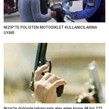
NİZİP’TE POLİSTEN MOTOSİKLET KULLANICILARINA
UYARI
Nizip'te düğünde tabancayla ateş eden kişiye 48 bin 275...