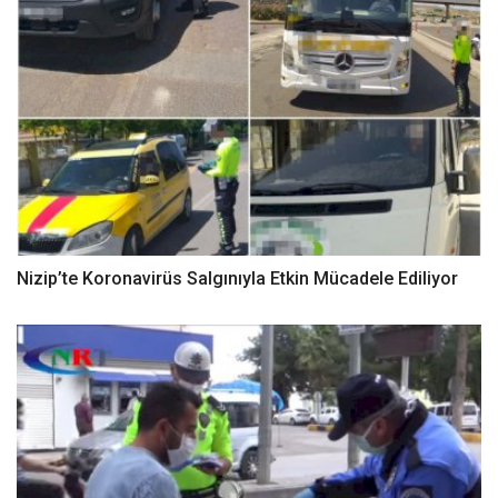
Nizip’te Koronavirüs Salgınıyla Etkin Mücadele Ediliyor