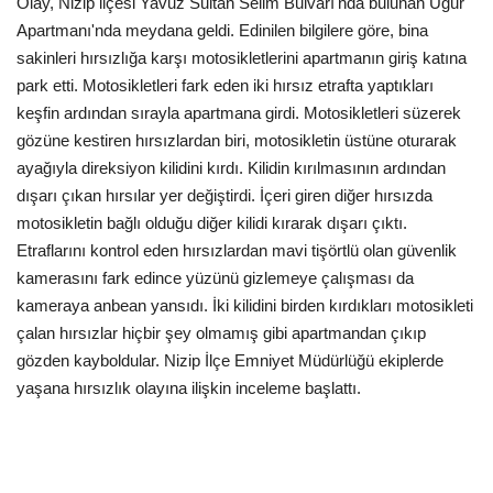
Olay, Nizip ilçesi Yavuz Sultan Selim Bulvarı'nda bulunan Uğur
Apartmanı'nda meydana geldi. Edinilen bilgilere göre, bina
sakinleri hırsızlığa karşı motosikletlerini apartmanın giriş katına
park etti. Motosikletleri fark eden iki hırsız etrafta yaptıkları
keşfin ardından sırayla apartmana girdi. Motosikletleri süzerek
gözüne kestiren hırsızlardan biri, motosikletin üstüne oturarak
ayağıyla direksiyon kilidini kırdı. Kilidin kırılmasının ardından
dışarı çıkan hırsılar yer değiştirdi. İçeri giren diğer hırsızda
motosikletin bağlı olduğu diğer kilidi kırarak dışarı çıktı.
Etraflarını kontrol eden hırsızlardan mavi tişörtlü olan güvenlik
kamerasını fark edince yüzünü gizlemeye çalışması da
kameraya anbean yansıdı. İki kilidini birden kırdıkları motosikleti
çalan hırsızlar hiçbir şey olmamış gibi apartmandan çıkıp
gözden kayboldular. Nizip İlçe Emniyet Müdürlüğü ekiplerde
yaşana hırsızlık olayına ilişkin inceleme başlattı.