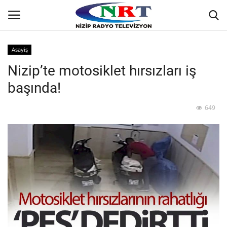
Asayiş
Nizip’te motosiklet hırsızları iş
Ana
başında!
GÜNDEM
649
Asayiş
Siyaset
Ekonomi
Yaşam
Spor