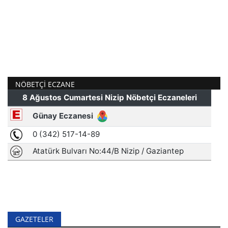
NÖBETÇI ECZANE
GAZETELER