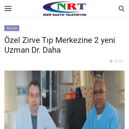
SAĞLIK
Özel Zirve Tıp Merkezine 2 yeni
Ana
Uzman Dr. Daha
GÜNDEM
9514
Asayiş
Siyaset
Ekonomi
Yaşam
Spor