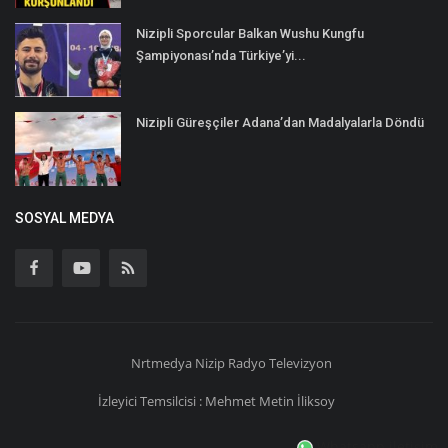
Nizipli Sporcular Balkan Wushu Kungfu
Şampiyonası’nda Türkiye’yi...
Nizipli Güreşçiler Adana’dan Madalyalarla Döndü
SOSYAL MEDYA
Nrtmedya
Nizip
Radyo Televizyon
İzleyici Temsilcisi : Mehmet Metin İliksoy
Whatsapp iletişim