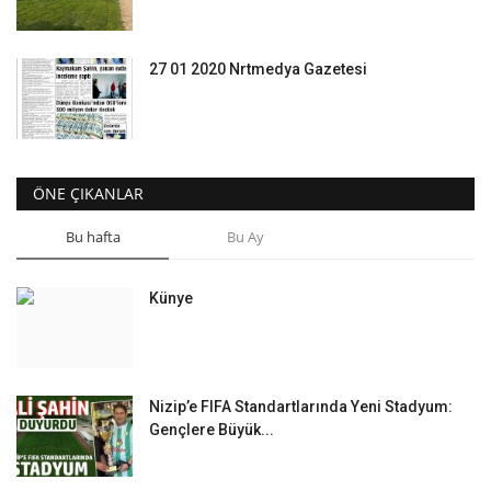
27 01 2020 Nrtmedya Gazetesi
ÖNE ÇIKANLAR
Bu hafta
Bu Ay
Künye
Nizip’e FIFA Standartlarında Yeni Stadyum:
Gençlere Büyük...