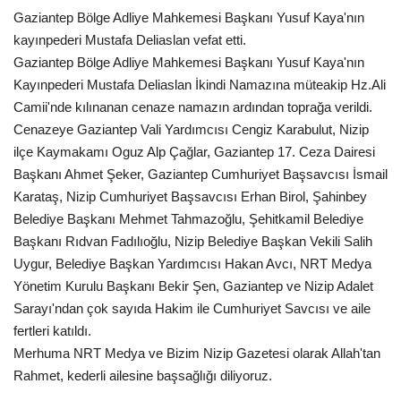
Gaziantep Bölge Adliye Mahkemesi Başkanı Yusuf Kaya'nın
EĞİTİM
kayınpederi Mustafa Deliaslan vefat etti.
Gaziantep Bölge Adliye Mahkemesi Başkanı Yusuf Kaya'nın
Resmiilan
Kayınpederi Mustafa Deliaslan İkindi Namazına müteakip Hz.Ali
Camii'nde kılınanan cenaze namazın ardından toprağa verildi.
Cenazeye Gaziantep Vali Yardımcısı Cengiz Karabulut, Nizip
ilçe Kaymakamı Oguz Alp Çağlar, Gaziantep 17. Ceza Dairesi
Başkanı Ahmet Şeker, Gaziantep Cumhuriyet Başsavcısı İsmail
Karataş, Nizip Cumhuriyet Başsavcısı Erhan Birol, Şahinbey
Belediye Başkanı Mehmet Tahmazoğlu, Şehitkamil Belediye
Başkanı Rıdvan Fadılıoğlu, Nizip Belediye Başkan Vekili Salih
Uygur, Belediye Başkan Yardımcısı Hakan Avcı, NRT Medya
Yönetim Kurulu Başkanı Bekir Şen, Gaziantep ve Nizip Adalet
Sarayı'ndan çok sayıda Hakim ile Cumhuriyet Savcısı ve aile
fertleri katıldı.
Merhuma NRT Medya ve Bizim Nizip Gazetesi olarak Allah'tan
Rahmet, kederli ailesine başsağlığı diliyoruz.