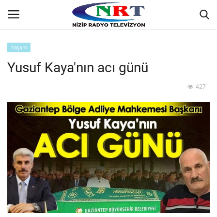
Yaşam
Yusuf Kaya'nın acı günü
Ana
427
GÜNDEM
Asayiş
Siyaset
Ekonomi
Yaşam
Spor