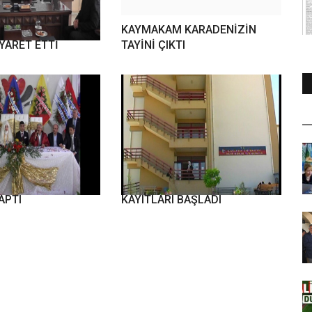
RÜ BAYRAM
KAYMAKAM KARADENİZİN
YARET ETTİ
TAYİNİ ÇIKTI
AH KIYDI VEKİLLER
NMYO YENİ ÖĞRENCİ
APTI
KAYITLARI BAŞLADI