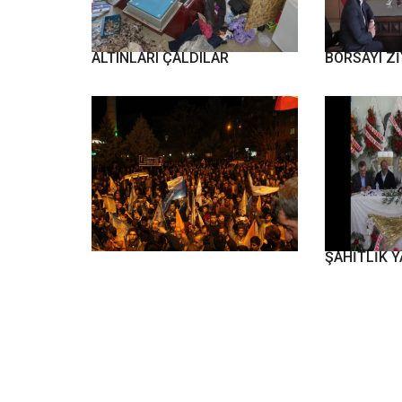
ÇELİK KASAYI DELEREK
SGK MÜDÜ
ALTINLARI ÇALDILAR
BORSAYI Zİ
AK PARTİYE İNSAN SELİ
BAŞKAN NİK
ŞAHİTLİK Y