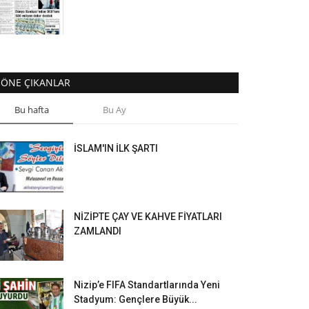
ÖNE ÇIKANLAR
Bu hafta
Bu Ay
İSLAM'IN İLK ŞARTI
NİZİPTE ÇAY VE KAHVE FİYATLARI
ZAMLANDI
Nizip’e FIFA Standartlarında Yeni
Stadyum: Gençlere Büyük...