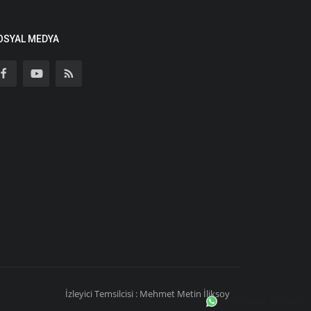
OSYAL MEDYA
İzleyici Temsilcisi : Mehmet Metin İliksoy
Whatsapp iletişim