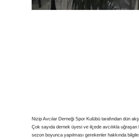
http://www.youtube.com/embed/VyjELiNFjSY
Nizip Avcılar Derneği Spor Kulübü tarafından dün akş
Çok sayıda dernek üyesi ve ilçede avcılıkla uğraşan k
sezon boyunca yapılması gerekenler hakkında bilgiler 