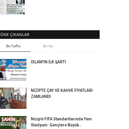
ÖNE ÇIKANLAR
Bu hafta
Bu Ay
İSLAM'IN İLK ŞARTI
NİZİPTE ÇAY VE KAHVE FİYATLARI
ZAMLANDI
Nizip’e FIFA Standartlarında Yeni
Stadyum: Gençlere Büyük...