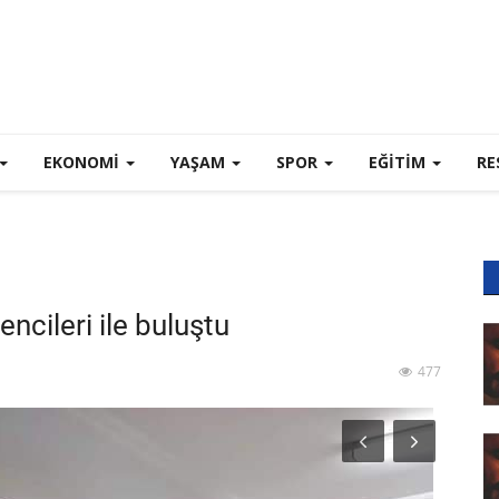
EKONOMI
YAŞAM
SPOR
EĞİTİM
RE
encileri ile buluştu
477