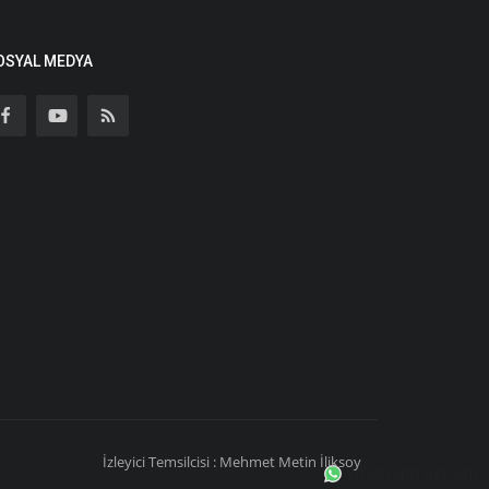
OSYAL MEDYA
İzleyici Temsilcisi : Mehmet Metin İliksoy
Whatsapp iletişim